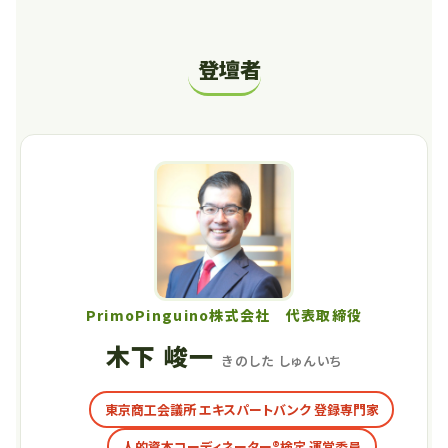
登壇者
PrimoPinguino株式会社 代表取締役
木下 峻一
きのした しゅんいち
東京商工会議所 エキスパートバンク 登録専門家
人的資本コーディネーター®検定 運営委員